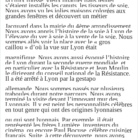
la croix rousse, vieux quartier dans lequel
s’étaient installés les canuts, les tisseurs de soie.
Nous avons vu les jolies maisons colorées aux
grandes fenêtres et découvert un métier
Jacquard dans la mairie du 4ème arrondissement.
Nous avons appris l’histoire de la soie à Lyon de
l’élevage du ver à soie à la vente de la soie. Nous
sommes allés voir la place avec le « gros
caillou » d’où la vue sur Lyon était
magnifique. Nous avons aussi évoqué l’histoire
de Lyon durant la seconde guerre mondiale, et
en particulier avec la Résistance et Jean Moulin,
le dirigeant du conseil national de la Résistance.
Il a été arrêté à Lyon par la gestapo
allemande. Nous sommes passés par plusieurs
traboules durant notre parcours. Nous avons
terminé la visite devant l’imposant mur des
Lyonnais. Il y est peint les personnalités célèbres
en tout genre qui ont des origines lyonnaises
ou qui sont lyonnais. Par exemple, il était
représenté les frères Lumière, inventeurs du
cinéma, ou encore Paul Bocuse, célèbre cuisinier
français. Suite, à cette découverte, nous avons