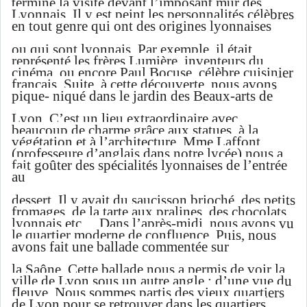
terminé la visite devant l’imposant mur des
Lyonnais. Il y est peint les personnalités célèbres
en tout genre qui ont des origines lyonnaises
ou qui sont lyonnais. Par exemple, il était
représenté les frères Lumière, inventeurs du
cinéma, ou encore Paul Bocuse, célèbre cuisinier
français. Suite, à cette découverte, nous avons
pique- niqué dans le jardin des Beaux-arts de
Lyon. C’est un lieu extraordinaire avec
beaucoup de charme grâce aux statues, à la
végétation et à l’architecture. Mme Laffont
(professeure d’anglais dans notre lycée) nous a
fait goûter des spécialités lyonnaises de l’entrée
au
dessert. Il y avait du saucisson brioché, des petits
fromages, de la tarte aux pralines, des chocolats
lyonnais etc… Dans l’après-midi, nous avons vu
le quartier moderne de confluence. Puis, nous
avons fait une ballade commentée sur
la Saône. Cette ballade nous a permis de voir la
ville de Lyon sous un autre angle : d’une vue du
fleuve. Nous sommes partis des vieux quartiers
de Lyon pour se retrouver dans les quartiers