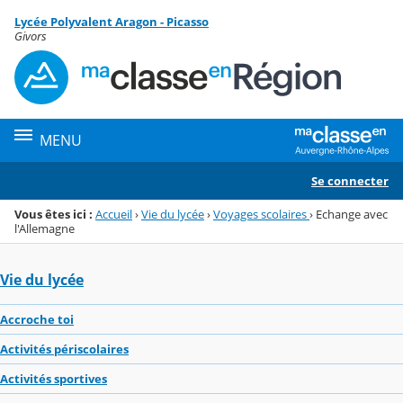
Panneau de gestion des cookies
Lycée Polyvalent Aragon - Picasso
Menu de la rubrique
Contenu
Givors
MENU
Se connecter
Vous êtes ici :
Accueil
›
Vie du lycée
›
Voyages scolaires
›
Echange avec
l'Allemagne
Vie du lycée
Accroche toi
Activités périscolaires
Activités sportives