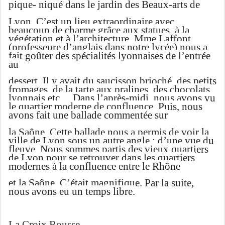
pique- niqué dans le jardin des Beaux-arts de
Lyon. C’est un lieu extraordinaire avec
beaucoup de charme grâce aux statues, à la
végétation et à l’architecture. Mme Laffont
(professeure d’anglais dans notre lycée) nous a
fait goûter des spécialités lyonnaises de l’entrée
au
dessert. Il y avait du saucisson brioché, des petits
fromages, de la tarte aux pralines, des chocolats
lyonnais etc… Dans l’après-midi, nous avons vu
le quartier moderne de confluence. Puis, nous
avons fait une ballade commentée sur
la Saône. Cette ballade nous a permis de voir la
ville de Lyon sous un autre angle : d’une vue du
fleuve. Nous sommes partis des vieux quartiers
de Lyon pour se retrouver dans les quartiers
modernes à la confluence entre le Rhône
et la Saône. C’était magnifique. Par la suite,
nous avons eu un temps libre.
La Croix Rousse