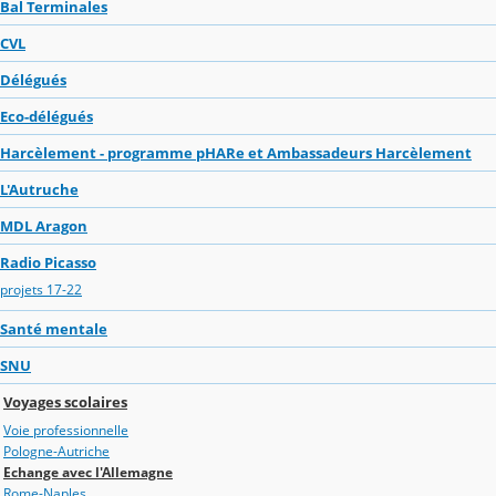
Bal Terminales
CVL
Délégués
Eco-délégués
Harcèlement - programme pHARe et Ambassadeurs Harcèlement
L'Autruche
MDL Aragon
Radio Picasso
projets 17-22
Santé mentale
SNU
Voyages scolaires
Voie professionnelle
Pologne-Autriche
Echange avec l'Allemagne
Rome-Naples