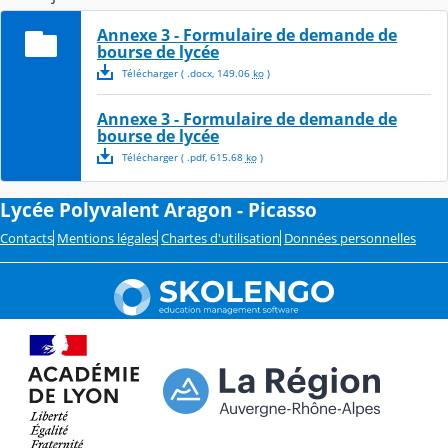
Annexe 3 - Formulaire de demande de
bourse de lycée
Télécharger
( .
docx
,
149.06
ko
)
Annexe 3 - Formulaire de demande de
bourse de lycée
Télécharger
( .
pdf
,
615.68
ko
)
Lycée Polyvalent Aragon - Picasso
Contacts
Mentions légales
Chartes d'utilisation
Données personnelles