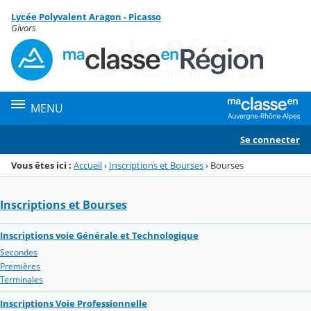
Panneau de gestion des cookies
Lycée Polyvalent Aragon - Picasso
Menu de la rubrique
Contenu
Givors
MENU
Se connecter
Vous êtes ici :
Accueil
›
Inscriptions et Bourses
›
Bourses
Inscriptions et Bourses
Inscriptions voie Générale et Technologique
Secondes
Premières
Terminales
Inscriptions Voie Professionnelle