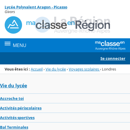
Panneau de gestion des cookies
Lycée Polyvalent Aragon - Picasso
Menu de la rubrique
Contenu
Givors
MENU
Se connecter
Vous êtes ici :
Accueil
›
Vie du lycée
›
Voyages scolaires
›
Londres
Vie du lycée
Accroche toi
Activités périscolaires
Activités sportives
Bal Terminales