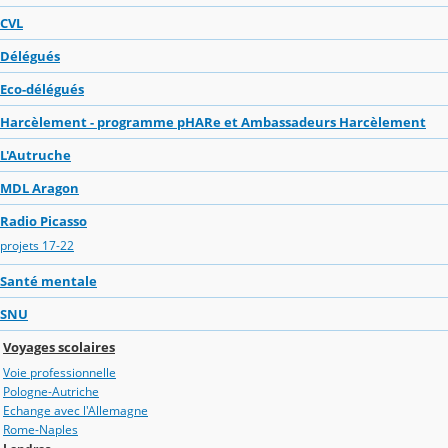
CVL
Délégués
Eco-délégués
Harcèlement - programme pHARe et Ambassadeurs Harcèlement
L'Autruche
MDL Aragon
Radio Picasso
projets 17-22
Santé mentale
SNU
Voyages scolaires
Voie professionnelle
Pologne-Autriche
Echange avec l'Allemagne
Rome-Naples