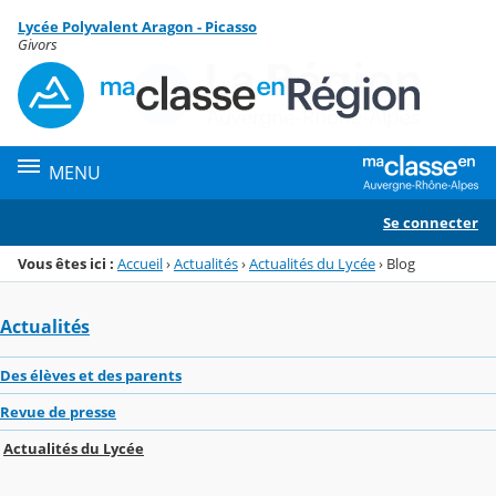
Panneau de gestion des cookies
Lycée Polyvalent Aragon - Picasso
Menu de la rubrique
Contenu
Givors
MENU
Se connecter
Vous êtes ici :
Accueil
›
Actualités
›
Actualités du Lycée
›
Blog
Actualités
Des élèves et des parents
Revue de presse
Actualités du Lycée