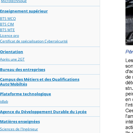
Microtechnique
Enseignement supérieur
BTS MCO
BTS CIM
BTS MTE
Licence pro
Certificat de spécialisation Cybersécurité
Orientation
Après une 2GT
Bureau des entreprises
Campus des Métiers et des Qualifications
Auto'Mobiltés
Plateforme technologique
idlab
Agence du Développement Durable du Lycée
Matières enseignées
Sciences de l'Ingénieur