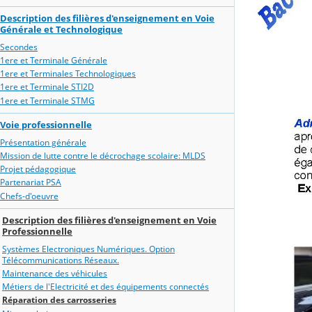
Description des filières d'enseignement en Voie
Générale et Technologique
Secondes
1ere et Terminale Générale
1ere et Terminales Technologiques
1ere et Terminale STI2D
1ere et Terminale STMG
Voie professionnelle
Présentation générale
Mission de lutte contre le décrochage scolaire: MLDS
Projet pédagogique
Partenariat PSA
Chefs-d'oeuvre
Description des filières d'enseignement en Voie
Professionnelle
Systèmes Electroniques Numériques. Option
Télécommunications Réseaux.
Maintenance des véhicules
Métiers de l'Electricité et des équipements connectés
Réparation des carrosseries