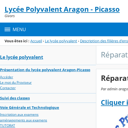
Panneau de gestion des cookies
Lycée Polyvalent Aragon - Picasso
Menu de la rubrique
Contenu
Givors
MENU
Vous êtes ici :
Accueil
›
Le lycée polyvalent
›
Description des filières d'e
Réparat
Le lycée polyvalent
Présentation du lycée polyvalent Aragon-Picasso
Réparat
Accéder
Le mot du Proviseur
Contacter
Par admin aragon
Suivi des classes
Cliquer 
Voie Générale et Technologique
Inscription aux examens
aménagements aux examens
TUTORAT