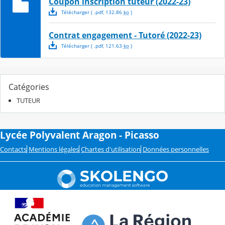
Coupon inscription tuteur (2022-23)
Télécharger
( .
pdf
,
132.86
ko
)
Contrat engagement - Tutoré (2022-23)
Télécharger
( .
pdf
,
121.63
ko
)
Catégories
TUTEUR
Lycée Polyvalent Aragon - Picasso
Contacts
Mentions légales
Chartes d'utilisation
Données personnelles