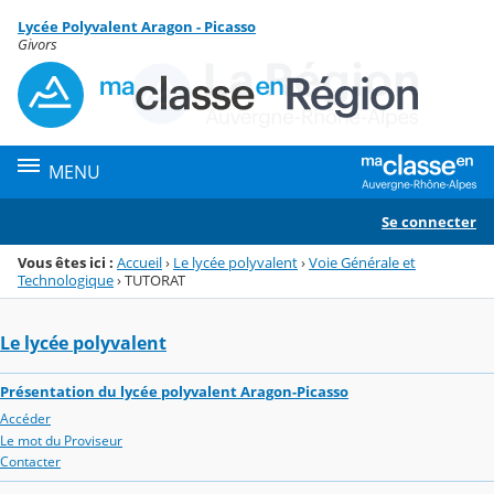
Panneau de gestion des cookies
Lycée Polyvalent Aragon - Picasso
Menu de la rubrique
Contenu
Givors
MENU
Se connecter
Vous êtes ici :
Accueil
›
Le lycée polyvalent
›
Voie Générale et
Technologique
›
TUTORAT
Le lycée polyvalent
Présentation du lycée polyvalent Aragon-Picasso
Accéder
Le mot du Proviseur
Contacter