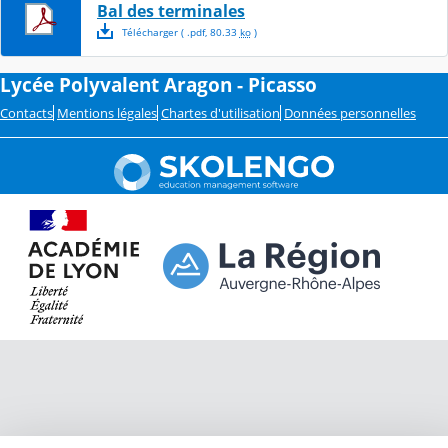
Bal des terminales
Télécharger
( .
pdf
,
80.33
ko
)
Lycée Polyvalent Aragon - Picasso
Contacts
Mentions légales
Chartes d'utilisation
Données personnelles