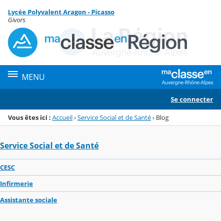
Panneau de gestion des cookies
Lycée Polyvalent Aragon - Picasso
Menu de la rubrique
Contenu
Givors
MENU
Se connecter
Vous êtes ici :
Accueil
›
Service Social et de Santé
›
Blog
Service Social et de Santé
CESC
Infirmerie
Assistante sociale