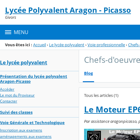
Panneau de gestion des cookies
Lycée Polyvalent Aragon - Picasso
Menu de la rubrique
Contenu
Givors
MENU
Vous êtes ici :
Accueil
›
Le lycée polyvalent
›
Voie professionnelle
›
Chefs
Chefs-d'oeuvr
Le lycée polyvalent
Blog
Présentation du lycée polyvalent
Aragon-Picasso
Accéder
Tous les articles (1)
Le mot du Proviseur
Contacter
Le Moteur EP
Suivi des classes
Par assistance aragonpicasso, pu
Voie Générale et Technologique
Inscription aux examens
aménagements aux examens