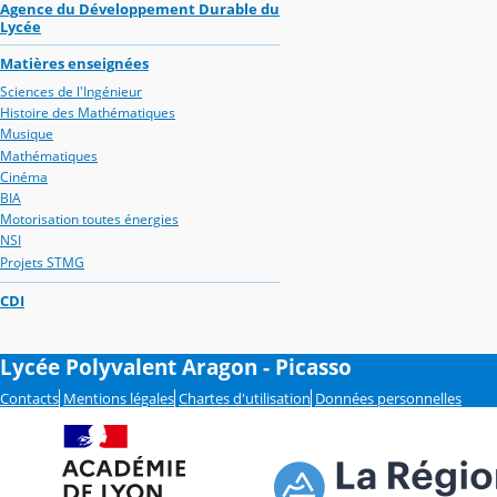
Agence du Développement Durable du
Lycée
Matières enseignées
Sciences de l'Ingénieur
Histoire des Mathématiques
Musique
Mathématiques
Cinéma
BIA
Motorisation toutes énergies
NSI
Projets STMG
CDI
Lycée Polyvalent Aragon - Picasso
Contacts
Mentions légales
Chartes d'utilisation
Données personnelles