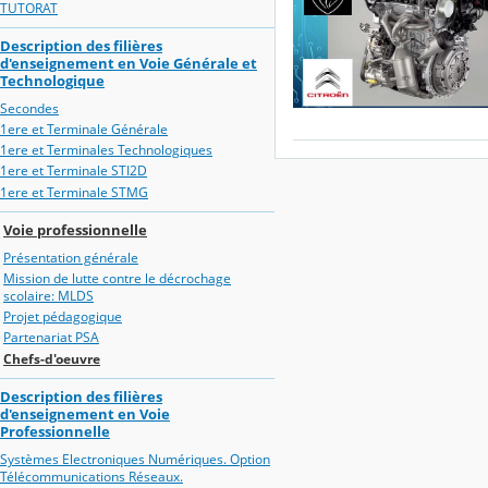
TUTORAT
Description des filières
d'enseignement en Voie Générale et
Technologique
Secondes
1ere et Terminale Générale
1ere et Terminales Technologiques
1ere et Terminale STI2D
1ere et Terminale STMG
Voie professionnelle
Présentation générale
Mission de lutte contre le décrochage
scolaire: MLDS
Projet pédagogique
Partenariat PSA
Chefs-d'oeuvre
Description des filières
d'enseignement en Voie
Professionnelle
Systèmes Electroniques Numériques. Option
Télécommunications Réseaux.