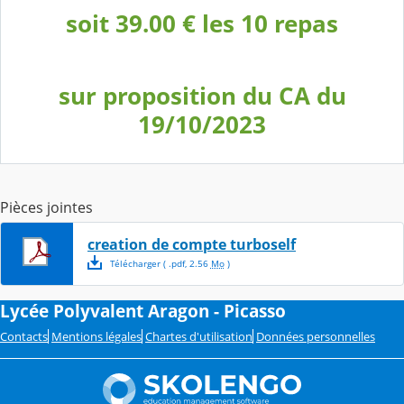
soit 39.00 € les 10 repas
sur proposition du CA du
19/10/2023
Pièces jointes
creation de compte turboself
Télécharger
( .
pdf
,
2.56
Mo
)
Lycée Polyvalent Aragon - Picasso
Contacts
Mentions légales
Chartes d'utilisation
Données personnelles