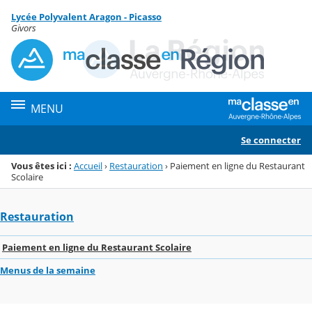
Panneau de gestion des cookies
Lycée Polyvalent Aragon - Picasso
Menu de la rubrique
Contenu
Givors
MENU
Se connecter
Vous êtes ici :
Accueil
›
Restauration
›
Paiement en ligne du Restaurant
Scolaire
Restauration
Paiement en ligne du Restaurant Scolaire
Menus de la semaine