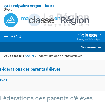
Panneau de gestion des cookies
Lycée Polyvalent Aragon - Picasso
Menu de la rubrique
Contenu
Givors
MENU
Se connecter
Vous êtes ici :
Accueil
›
Fédérations des parents d'élèves
Fédérations des parents d'élèves
FCPE
Fédérations des parents d'élèves