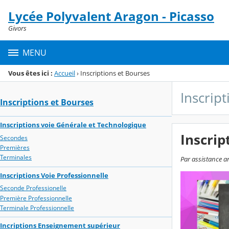
Panneau de gestion des cookies
Lycée Polyvalent Aragon - Picasso
Menu de la rubrique
Contenu
Givors
MENU
Vous êtes ici :
Accueil
›
Inscriptions et Bourses
Inscrip
Inscriptions et Bourses
Inscriptions voie Générale et Technologique
Inscrip
Secondes
Premières
Terminales
Par assistance a
Inscriptions Voie Professionnelle
Seconde Professionelle
Première Professionnelle
Terminale Professionnelle
Incriptions Enseignement supérieur