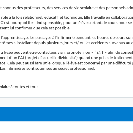
t connus des professeurs, des services de vie scolaire et des personnels admin
n rôle à la fois relationnel, éducatif et technique. Elle travaille en collabora
 C’est pourquoi il est indispensable, pour un élève sortant de cours pour se re
sent lui confirmer que cela est possible.
t l’apprentissage, les passages à l’infirmerie pendant les heures de cours son
ptômes s’installant depuis plusieurs jours et/ ou les accidents survenus au do
du lycée peuvent être contactées via « pronote » ou « l’ENT » afin de conseil
ement d’un PAI (projet d’accueil individualisé) quand une prise de traiteme
ace. Cela peut aussi être utile lorsque l’élève est concerné par une difficult
. Les infirmières sont soumises au secret professionnel.
laire à toutes et tous