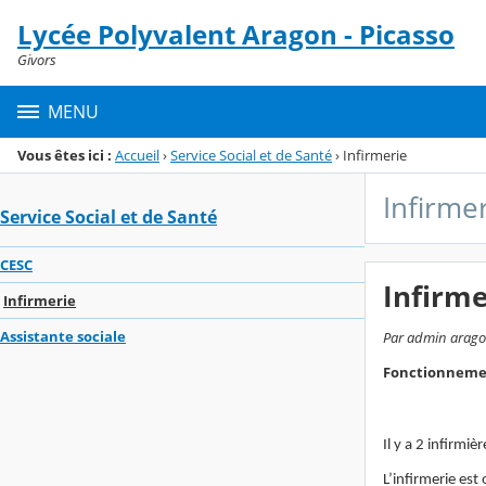
Panneau de gestion des cookies
Lycée Polyvalent Aragon - Picasso
Menu de la rubrique
Contenu
Givors
MENU
Vous êtes ici :
Accueil
›
Service Social et de Santé
›
Infirmerie
Infirme
Service Social et de Santé
CESC
Infirme
Infirmerie
Assistante sociale
Par admin aragon
Fonctionnemen
Il y a 2 infirmiè
L’infirmerie est