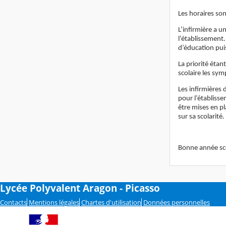
Les horaires son
L’infirmière a u
l’établissement.
d’éducation puis
La priorité étan
scolaire les sym
Les infirmières 
pour l’établiss
être mises en pl
sur sa scolarité
Bonne année sco
Lycée Polyvalent Aragon - Picasso
Contacts
Mentions légales
Chartes d'utilisation
Données personnelles