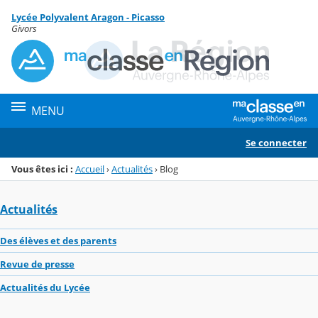
Panneau de gestion des cookies
Lycée Polyvalent Aragon - Picasso
Menu de la rubrique
Contenu
Givors
MENU
Se connecter
Vous êtes ici :
Accueil
›
Actualités
›
Blog
Actualités
Des élèves et des parents
Revue de presse
Actualités du Lycée