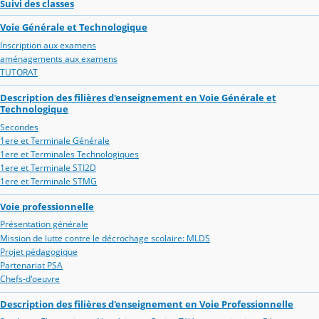
Suivi des classes
Voie Générale et Technologique
Inscription aux examens
aménagements aux examens
TUTORAT
Description des filières d'enseignement en Voie Générale et
Technologique
Secondes
1ere et Terminale Générale
1ere et Terminales Technologiques
1ere et Terminale STI2D
1ere et Terminale STMG
Voie professionnelle
Présentation générale
Mission de lutte contre le décrochage scolaire: MLDS
Projet pédagogique
Partenariat PSA
Chefs-d'oeuvre
Description des filières d'enseignement en Voie Professionnelle