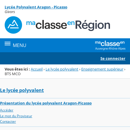
Panneau de gestion des cookies
Lycée Polyvalent Aragon - Picasso
Menu de la rubrique
Contenu
Givors
MENU
Se connecter
Vous êtes ici :
Accueil
›
Le lycée polyvalent
›
Enseignement supérieur
›
BTS MCO
Le lycée polyvalent
Présentation du lycée polyvalent Aragon-Picasso
Accéder
Le mot du Proviseur
Contacter