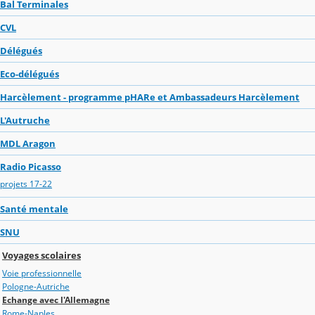
Bal Terminales
CVL
Délégués
Eco-délégués
Harcèlement - programme pHARe et Ambassadeurs Harcèlement
L'Autruche
MDL Aragon
Radio Picasso
projets 17-22
Santé mentale
SNU
Voyages scolaires
Voie professionnelle
Pologne-Autriche
Echange avec l'Allemagne
Rome-Naples