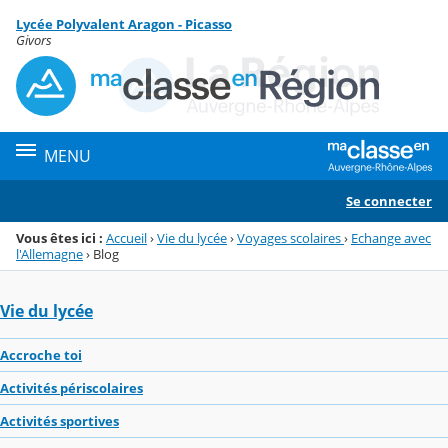
Panneau de gestion des cookies
Lycée Polyvalent Aragon - Picasso
Menu de la rubrique
Contenu
Givors
MENU
Se connecter
Vous êtes ici :
Accueil
›
Vie du lycée
›
Voyages scolaires
›
Echange avec
l'Allemagne
›
Blog
Vie du lycée
Accroche toi
Activités périscolaires
Activités sportives