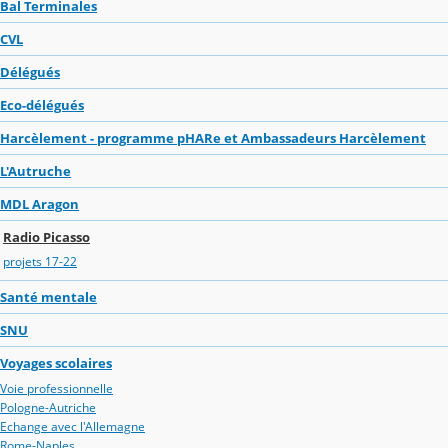
Bal Terminales
CVL
Délégués
Eco-délégués
Harcèlement - programme pHARe et Ambassadeurs Harcèlement
L'Autruche
MDL Aragon
Radio Picasso
projets 17-22
Santé mentale
SNU
Voyages scolaires
Voie professionnelle
Pologne-Autriche
Echange avec l'Allemagne
Rome-Naples