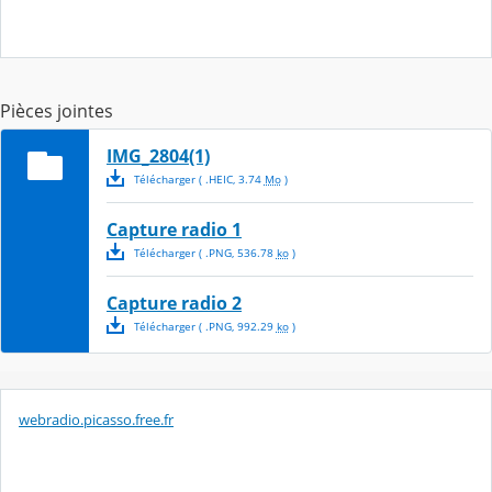
Pièces jointes
IMG_2804(1)
Télécharger
( .
HEIC
,
3.74
Mo
)
Capture radio 1
Télécharger
( .
PNG
,
536.78
ko
)
Capture radio 2
Télécharger
( .
PNG
,
992.29
ko
)
webradio.picasso.free.fr