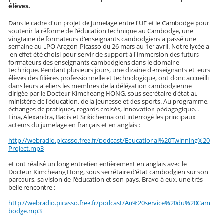
élèves.
Dans le cadre d'un projet de jumelage entre l'UE et le Cambodge pour
soutenir la réforme de l'éducation technique au Cambodge, une
vingtaine de formateurs d'enseignants cambodgiens a passé une
semaine au LPO Aragon-Picasso du 26 mars au 1er avril. Notre lycée a
en effet été choisi pour servir de support à l'immersion des futurs
formateurs des enseignants cambodgiens dans le domaine
technique. Pendant plusieurs jours, une dizaine d'enseignants et leurs
élèves des filières professionnelle et technologique, ont donc accueilli
dans leurs ateliers les membres de la délégation cambodgienne
dirigée par le Docteur Kimcheang HONG, sous secrétaire d'état au
ministère de l'éducation, de la jeunesse et des sports. Au programme,
échanges de pratiques, regards croisés, innovation pédagogique...
Lina, Alexandra, Badis et Srikichenna ont interrogé les principaux
acteurs du jumelage en français et en anglais :
http://webradio.picasso.free.fr/podcast/Educational%20Twinning%20
Project.mp3
et ont réalisé un long entretien entièrement en anglais avec le
Docteur Kimcheang Hong, sous secrétaire d'état cambodgien sur son
parcours, sa vision de l'éducation et son pays. Bravo à eux, une très
belle rencontre :
http://webradio.picasso.free.fr/podcast/Au%20service%20du%20Cam
bodge.mp3