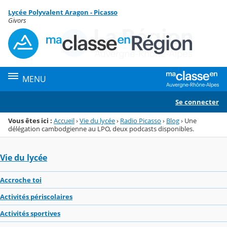
Panneau de gestion des cookies
Lycée Polyvalent Aragon - Picasso
Menu de la rubrique
Contenu
Givors
MENU
Se connecter
Vous êtes ici :
Accueil
›
Vie du lycée
›
Radio Picasso
›
Blog
›
Une
délégation cambodgienne au LPO, deux podcasts disponibles.
Vie du lycée
Accroche toi
Activités périscolaires
Activités sportives