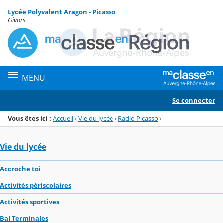
Panneau de gestion des cookies
Lycée Polyvalent Aragon - Picasso
Menu de la rubrique
Contenu
Givors
MENU
Se connecter
Vous êtes ici :
Accueil
›
Vie du lycée
›
Radio Picasso
›
Vie du lycée
Accroche toi
Activités périscolaires
Activités sportives
Bal Terminales