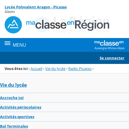
Panneau de gestion des cookies
Lycée Polyvalent Aragon - Picasso
Menu de la rubrique
Contenu
Givors
MENU
Se connecter
Vous êtes ici :
Accueil
›
Vie du lycée
›
Radio Picasso
›
Vie du lycée
Accroche toi
Activités périscolaires
Activités sportives
Bal Terminales