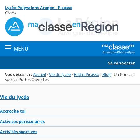
Panneau de gestion des cookies
Lycée Polyvalent Aragon - Picasso
Menu de la rubrique
Contenu
Givors
MENU
Se connecter
Vous êtes ici :
Accueil
›
Vie du lycée
›
Radio Picasso
›
Blog
›
Un Podcast
spécial Portes Ouvertes
Vie du lycée
Accroche toi
Activités périscolaires
Activités sportives