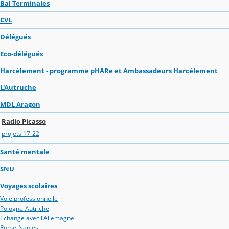
Bal Terminales
CVL
Délégués
Eco-délégués
Harcèlement - programme pHARe et Ambassadeurs Harcèlement
L'Autruche
MDL Aragon
Radio Picasso
projets 17-22
Santé mentale
SNU
Voyages scolaires
Voie professionnelle
Pologne-Autriche
Echange avec l'Allemagne
Rome-Naples