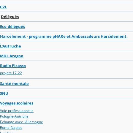
CVL
Délégués
Eco-délégués
Harcèlement - programme pHARe et Ambassadeurs Harcèlement
L'Autruche
MDL Aragon
Radio Picasso
projets 17-22
Santé mentale
SNU
Voyages scolaires
Voie professionnelle
Pologne-Autriche
Echange avec l'Allemagne
Rome-Naples