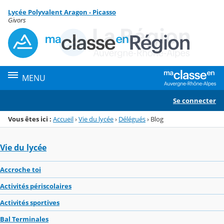
Panneau de gestion des cookies
Lycée Polyvalent Aragon - Picasso
Menu de la rubrique
Contenu
Givors
MENU
Se connecter
Vous êtes ici :
Accueil
›
Vie du lycée
›
Délégués
›
Blog
Vie du lycée
Accroche toi
Activités périscolaires
Activités sportives
Bal Terminales