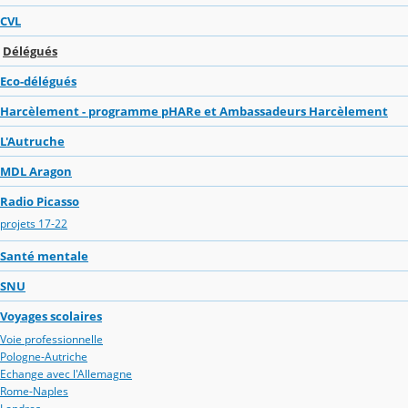
CVL
Délégués
Eco-délégués
Harcèlement - programme pHARe et Ambassadeurs Harcèlement
L'Autruche
MDL Aragon
Radio Picasso
projets 17-22
Santé mentale
SNU
Voyages scolaires
Voie professionnelle
Pologne-Autriche
Echange avec l'Allemagne
Rome-Naples