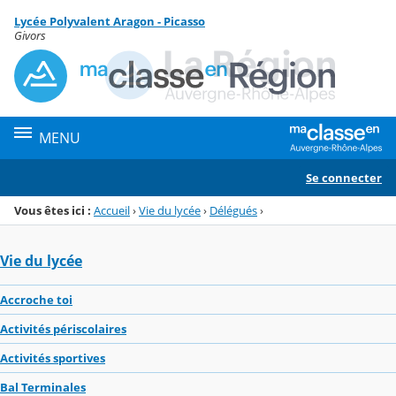
Panneau de gestion des cookies
Lycée Polyvalent Aragon - Picasso
Menu de la rubrique
Contenu
Givors
MENU
Se connecter
Vous êtes ici :
Accueil
›
Vie du lycée
›
Délégués
›
Vie du lycée
Accroche toi
Activités périscolaires
Activités sportives
Bal Terminales