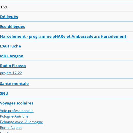
CVL
Délégués
Eco-délégués
Harcèlement - programme pHARe et Ambassadeurs Harcèlement
L'Autruche
MDL Aragon
Radio Picasso
projets 17-22
Santé mentale
SNU
Voyages scolaires
Voie professionnelle
Pologne-Autriche
Echange avec l'Allemagne
Rome-Naples