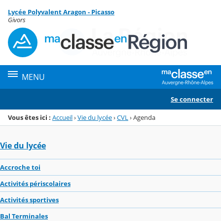
Panneau de gestion des cookies
Lycée Polyvalent Aragon - Picasso
Menu de la rubrique
Contenu
Givors
MENU
Se connecter
Vous êtes ici :
Accueil
›
Vie du lycée
›
CVL
›
Agenda
Vie du lycée
Accroche toi
Activités périscolaires
Activités sportives
Bal Terminales