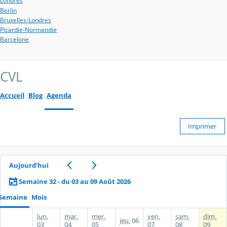
Londres
Berlin
Bruxelles-Londres
Picardie-Normandie
Barcelone
CVL
Accueil
Blog
Agenda
Imprimer
Aujourd’hui
Semaine 32 - du 03 au 09 Août 2026
Semaine
Mois
lun.
mar.
mer.
ven.
sam.
dim.
jeu.
06
03
04
05
07
08
09