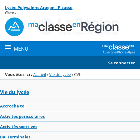
Panneau de gestion des cookies
Lycée Polyvalent Aragon - Picasso
Menu de la rubrique
Contenu
Givors
MENU
Se connecter
Vous êtes ici :
Accueil
›
Vie du lycée
›
CVL
Vie du lycée
Accroche toi
Activités périscolaires
Activités sportives
Bal Terminales