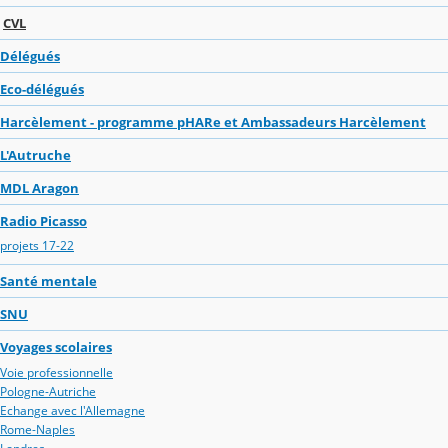
CVL
Délégués
Eco-délégués
Harcèlement - programme pHARe et Ambassadeurs Harcèlement
L'Autruche
MDL Aragon
Radio Picasso
projets 17-22
Santé mentale
SNU
Voyages scolaires
Voie professionnelle
Pologne-Autriche
Echange avec l'Allemagne
Rome-Naples