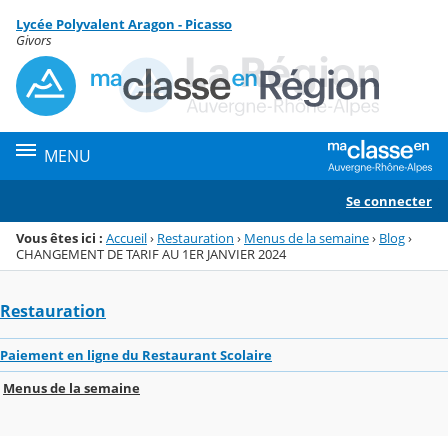
Panneau de gestion des cookies
Lycée Polyvalent Aragon - Picasso
Menu de la rubrique
Contenu
Givors
MENU
Se connecter
Vous êtes ici :
Accueil
›
Restauration
›
Menus de la semaine
›
Blog
›
CHANGEMENT DE TARIF AU 1ER JANVIER 2024
Restauration
Paiement en ligne du Restaurant Scolaire
Menus de la semaine