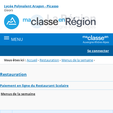
Panneau de gestion des cookies
Lycée Polyvalent Aragon - Picasso
Menu de la rubrique
Contenu
Givors
MENU
Se connecter
Vous êtes ici :
Accueil
›
Restauration
›
Menus de la semaine
›
Restauration
Paiement en ligne du Restaurant Scolaire
Menus de la semaine