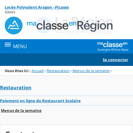
Panneau de gestion des cookies
Lycée Polyvalent Aragon - Picasso
Menu de la rubrique
Contenu
Givors
MENU
Se connecter
Vous êtes ici :
Accueil
›
Restauration
›
Menus de la semaine
›
Restauration
Paiement en ligne du Restaurant Scolaire
Menus de la semaine