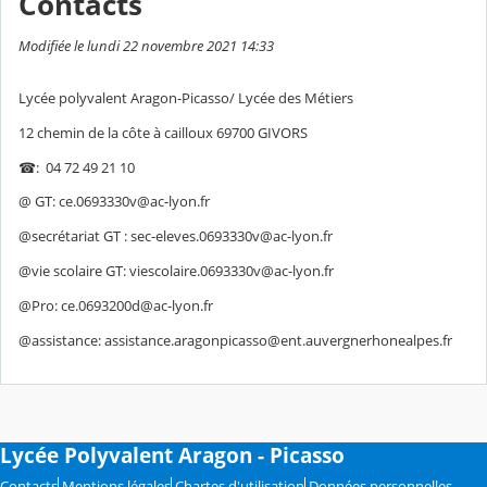
Contacts
Modifiée le lundi 22 novembre 2021 14:33
Lycée polyvalent Aragon-Picasso/ Lycée des Métiers
12 chemin de la côte à cailloux 69700 GIVORS
☎: 04 72 49 21 10
@ GT: ce.0693330v@ac-lyon.fr
@secrétariat GT : sec-eleves.0693330v@ac-lyon.fr
@vie scolaire GT: viescolaire.0693330v@ac-lyon.fr
@Pro: ce.0693200d@ac-lyon.fr
@assistance: assistance.aragonpicasso@ent.auvergnerhonealpes.fr
Lycée Polyvalent Aragon - Picasso
Contacts
Mentions légales
Chartes d'utilisation
Données personnelles