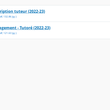
iption tuteur (2022-23)
df
,
132.86
ko
)
gement - Tutoré (2022-23)
df
,
121.63
ko
)