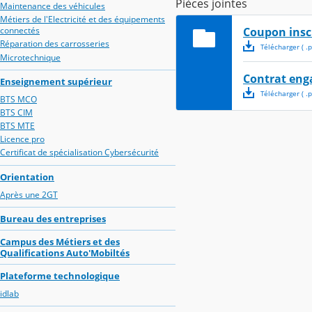
Pièces jointes
Maintenance des véhicules
Métiers de l'Electricité et des équipements
Coupon inscr
connectés
Réparation des carrosseries
Télécharger
( .
p
Microtechnique
Contrat enga
Enseignement supérieur
Télécharger
( .
p
BTS MCO
BTS CIM
BTS MTE
Licence pro
Certificat de spécialisation Cybersécurité
Orientation
Après une 2GT
Bureau des entreprises
Campus des Métiers et des
Qualifications Auto'Mobiltés
Plateforme technologique
idlab