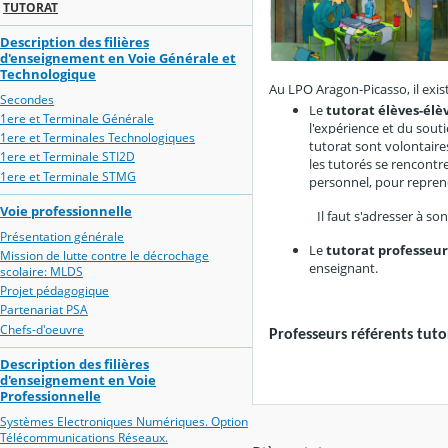
TUTORAT
Description des filières
d'enseignement en Voie Générale et
Technologique
Au LPO Aragon-Picasso, il exist
Secondes
Le
tutorat élèves-élè
1ere et Terminale Générale
l'expérience et du sout
1ere et Terminales Technologiques
tutorat sont volontaire
1ere et Terminale STI2D
les tutorés se rencontr
1ere et Terminale STMG
personnel, pour reprend
Voie professionnelle
Il faut s'adresser à
Présentation générale
Le
tutorat professeur
Mission de lutte contre le décrochage
enseignant.
scolaire: MLDS
Projet pédagogique
Partenariat PSA
Chefs-d'oeuvre
Professeurs référents tu
Description des filières
d'enseignement en Voie
Professionnelle
Systèmes Electroniques Numériques. Option
Télécommunications Réseaux.