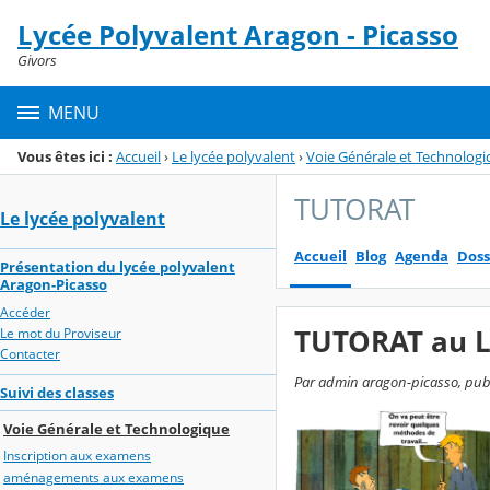
Panneau de gestion des cookies
Lycée Polyvalent Aragon - Picasso
Menu de la rubrique
Contenu
Givors
MENU
Vous êtes ici :
Accueil
›
Le lycée polyvalent
›
Voie Générale et Technolog
TUTORAT
Le lycée polyvalent
Accueil
Blog
Agenda
Doss
Présentation du lycée polyvalent
Aragon-Picasso
Accéder
TUTORAT au 
Le mot du Proviseur
Contacter
Par admin aragon-picasso, publi
Suivi des classes
Voie Générale et Technologique
Inscription aux examens
aménagements aux examens