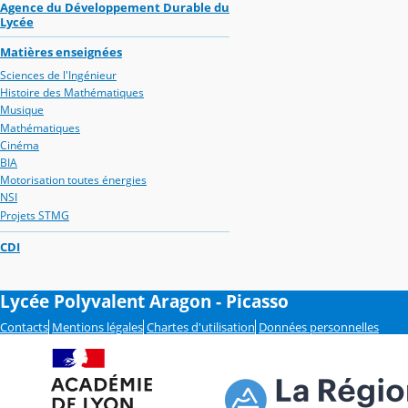
Agence du Développement Durable du
Lycée
Matières enseignées
Sciences de l'Ingénieur
Histoire des Mathématiques
Musique
Mathématiques
Cinéma
BIA
Motorisation toutes énergies
NSI
Projets STMG
CDI
Lycée Polyvalent Aragon - Picasso
Contacts
Mentions légales
Chartes d'utilisation
Données personnelles