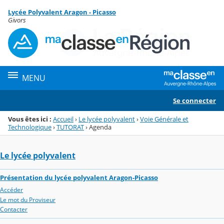
Panneau de gestion des cookies
Lycée Polyvalent Aragon - Picasso
Menu de la rubrique
Contenu
Givors
MENU
Se connecter
Vous êtes ici :
Accueil
›
Le lycée polyvalent
›
Voie Générale et
Technologique
›
TUTORAT
›
Agenda
Le lycée polyvalent
Présentation du lycée polyvalent Aragon-Picasso
Accéder
Le mot du Proviseur
Contacter