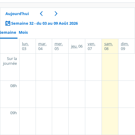
Aujourd’hui
Semaine 32 - du 03 au 09 Août 2026
Semaine
Mois
lun.
mar.
mer.
ven.
sam.
dim.
jeu.
06
03
04
05
07
08
09
Sur la
journée
08h
09h