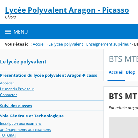
Panneau de gestion des cookies
Lycée Polyvalent Aragon - Picasso
Menu de la rubrique
Contenu
Givors
MENU
Vous êtes ici :
Accueil
›
Le lycée polyvalent
›
Enseignement supérieur
›
B
BTS MT
Le lycée polyvalent
Accueil
Blog
Présentation du lycée polyvalent Aragon-Picasso
Accéder
Le mot du Proviseur
BTS MT
Contacter
Suivi des classes
Par admin aragon-
Voie Générale et Technologique
Inscription aux examens
aménagements aux examens
TUTORAT