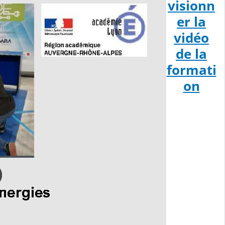
visionn
er la
vidéo
de la
formati
on