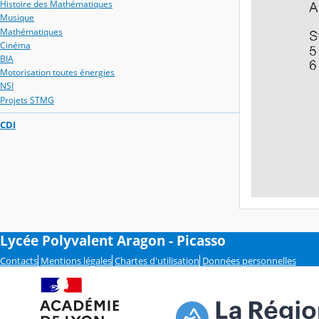
Histoire des Mathématiques
Musique
Mathématiques
Cinéma
BIA
Motorisation toutes énergies
NSI
Projets STMG
CDI
Lycée Polyvalent Aragon - Picasso
Contacts
Mentions légales
Chartes d'utilisation
Données personnelles