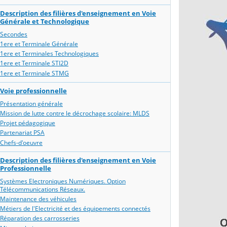
Description des filières d'enseignement en Voie
Générale et Technologique
Secondes
1ere et Terminale Générale
1ere et Terminales Technologiques
1ere et Terminale STI2D
1ere et Terminale STMG
Voie professionnelle
Présentation générale
Mission de lutte contre le décrochage scolaire: MLDS
Projet pédagogique
Partenariat PSA
Chefs-d'oeuvre
Description des filières d'enseignement en Voie
Professionnelle
Systèmes Electroniques Numériques. Option
Télécommunications Réseaux.
Maintenance des véhicules
Métiers de l'Electricité et des équipements connectés
Réparation des carrosseries