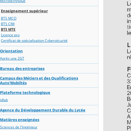
Microtechnique
Enseignement supérieur
BTS MCO
BTS CIM
BTS MTE
Licence pro
Certificat de spécialisation Cybersécurité
Orientation
Après une 2GT
Bureau des entreprises
Campus des Métiers et des Qualifications
Auto'Mobiltés
Plateforme technologique
idlab
Agence du Développement Durable du Lycée
Matières enseignées
Sciences de l'Ingénieur