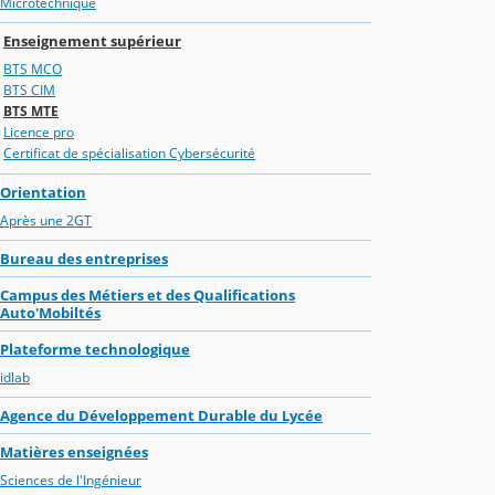
Microtechnique
Enseignement supérieur
BTS MCO
BTS CIM
BTS MTE
Licence pro
Certificat de spécialisation Cybersécurité
Orientation
Après une 2GT
Bureau des entreprises
Campus des Métiers et des Qualifications
Auto'Mobiltés
Plateforme technologique
idlab
Agence du Développement Durable du Lycée
Matières enseignées
Sciences de l'Ingénieur