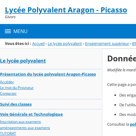
Panneau de gestion des cookies
Lycée Polyvalent Aragon - Picasso
Menu de la rubrique
Contenu
Givors
MENU
Vous êtes ici :
Accueil
›
Le lycée polyvalent
›
Enseignement supérieur
›
B
Donnée
Le lycée polyvalent
Modifiée le mard
Présentation du lycée polyvalent Aragon-Picasso
Accéder
Cette page a pou
Le mot du Proviseur
Contacter
Des enga
Suivi des classes
De l'util
Voie Générale et Technologique
Des modal
Inscription aux examens
Consultez la
po
aménagements aux examens
TUTORAT