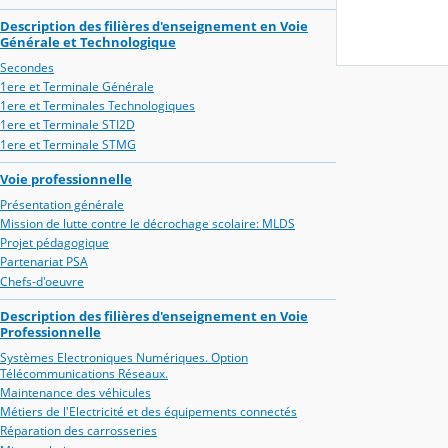
Description des filières d'enseignement en Voie
Générale et Technologique
Secondes
1ere et Terminale Générale
1ere et Terminales Technologiques
1ere et Terminale STI2D
1ere et Terminale STMG
Voie professionnelle
Présentation générale
Mission de lutte contre le décrochage scolaire: MLDS
Projet pédagogique
Partenariat PSA
Chefs-d'oeuvre
Description des filières d'enseignement en Voie
Professionnelle
Systèmes Electroniques Numériques. Option
Télécommunications Réseaux.
Maintenance des véhicules
Métiers de l'Electricité et des équipements connectés
Réparation des carrosseries