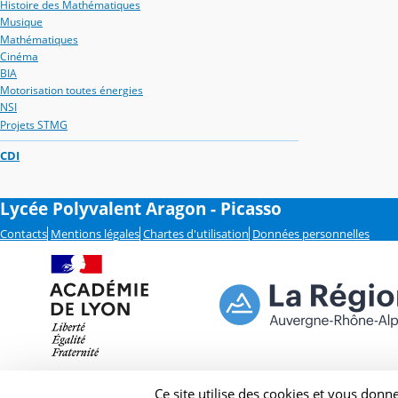
Histoire des Mathématiques
Musique
Mathématiques
Cinéma
BIA
Motorisation toutes énergies
NSI
Projets STMG
CDI
Lycée Polyvalent Aragon - Picasso
Contacts
Mentions légales
Chartes d'utilisation
Données personnelles
Ce site utilise des cookies et vous donn