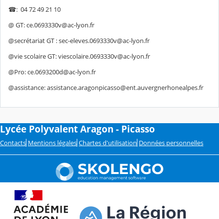
☎: 04 72 49 21 10
@ GT: ce.0693330v@ac-lyon.fr
@secrétariat GT : sec-eleves.0693330v@ac-lyon.fr
@vie scolaire GT: viescolaire.0693330v@ac-lyon.fr
@Pro: ce.0693200d@ac-lyon.fr
@assistance: assistance.aragonpicasso@ent.auvergnerhonealpes.fr
Lycée Polyvalent Aragon - Picasso
Contacts
Mentions légales
Chartes d'utilisation
Données personnelles