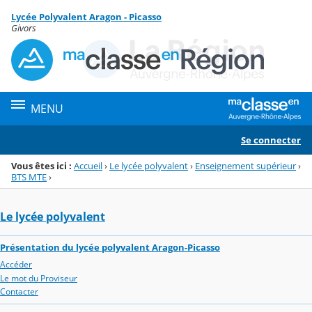
Panneau de gestion des cookies
Lycée Polyvalent Aragon - Picasso
Menu de la rubrique
Contenu
Givors
MENU
Se connecter
Vous êtes ici :
Accueil
›
Le lycée polyvalent
›
Enseignement supérieur
›
BTS MTE
›
Le lycée polyvalent
Présentation du lycée polyvalent Aragon-Picasso
Accéder
Le mot du Proviseur
Contacter