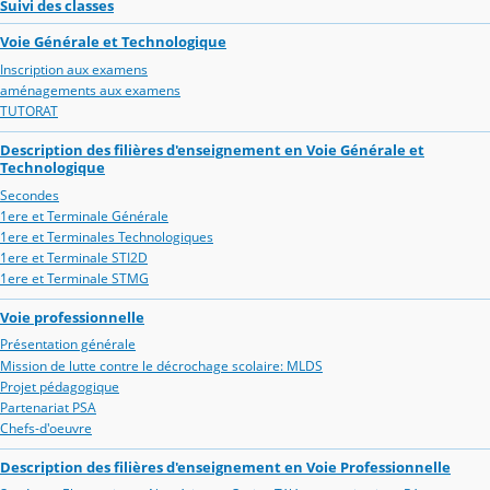
Suivi des classes
Voie Générale et Technologique
Inscription aux examens
aménagements aux examens
TUTORAT
Description des filières d'enseignement en Voie Générale et
Technologique
Secondes
1ere et Terminale Générale
1ere et Terminales Technologiques
1ere et Terminale STI2D
1ere et Terminale STMG
Voie professionnelle
Présentation générale
Mission de lutte contre le décrochage scolaire: MLDS
Projet pédagogique
Partenariat PSA
Chefs-d'oeuvre
Description des filières d'enseignement en Voie Professionnelle