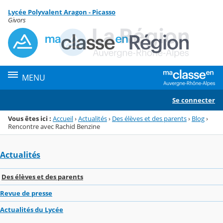
Panneau de gestion des cookies
Lycée Polyvalent Aragon - Picasso
Menu de la rubrique
Contenu
Givors
MENU
Se connecter
Vous êtes ici :
Accueil
›
Actualités
›
Des élèves et des parents
›
Blog
›
Rencontre avec Rachid Benzine
Actualités
Des élèves et des parents
Revue de presse
Actualités du Lycée