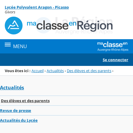
Panneau de gestion des cookies
Lycée Polyvalent Aragon - Picasso
Menu de la rubrique
Contenu
Givors
MENU
Se connecter
Vous êtes ici :
Accueil
›
Actualités
›
Des élèves et des parents
›
Actualités
Des élèves et des parents
Revue de presse
Actualités du Lycée