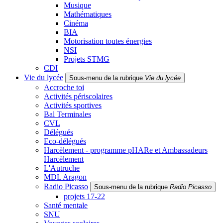
Musique
Mathématiques
Cinéma
BIA
Motorisation toutes énergies
NSI
Projets STMG
CDI
Vie du lycée
Sous-menu de la rubrique
Vie du lycée
Accroche toi
Activités périscolaires
Activités sportives
Bal Terminales
CVL
Délégués
Eco-délégués
Harcèlement - programme pHARe et Ambassadeurs
Harcèlement
L'Autruche
MDL Aragon
Radio Picasso
Sous-menu de la rubrique
Radio Picasso
projets 17-22
Santé mentale
SNU