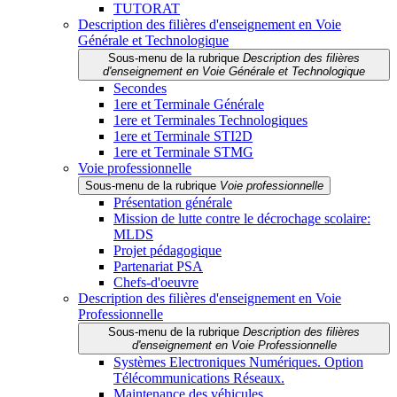
TUTORAT
Description des filières d'enseignement en Voie
Générale et Technologique
Sous-menu de la rubrique
Description des filières
d'enseignement en Voie Générale et Technologique
Secondes
1ere et Terminale Générale
1ere et Terminales Technologiques
1ere et Terminale STI2D
1ere et Terminale STMG
Voie professionnelle
Sous-menu de la rubrique
Voie professionnelle
Présentation générale
Mission de lutte contre le décrochage scolaire:
MLDS
Projet pédagogique
Partenariat PSA
Chefs-d'oeuvre
Description des filières d'enseignement en Voie
Professionnelle
Sous-menu de la rubrique
Description des filières
d'enseignement en Voie Professionnelle
Systèmes Electroniques Numériques. Option
Télécommunications Réseaux.
Maintenance des véhicules