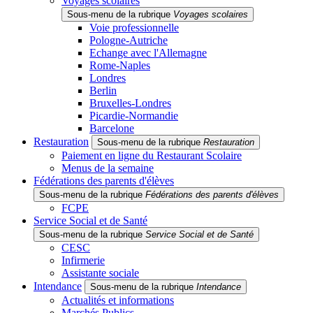
Voyages scolaires
Sous-menu de la rubrique
Voyages scolaires
Voie professionnelle
Pologne-Autriche
Echange avec l'Allemagne
Rome-Naples
Londres
Berlin
Bruxelles-Londres
Picardie-Normandie
Barcelone
Restauration
Sous-menu de la rubrique
Restauration
Paiement en ligne du Restaurant Scolaire
Menus de la semaine
Fédérations des parents d'élèves
Sous-menu de la rubrique
Fédérations des parents d'élèves
FCPE
Service Social et de Santé
Sous-menu de la rubrique
Service Social et de Santé
CESC
Infirmerie
Assistante sociale
Intendance
Sous-menu de la rubrique
Intendance
Actualités et informations
Marchés Publics