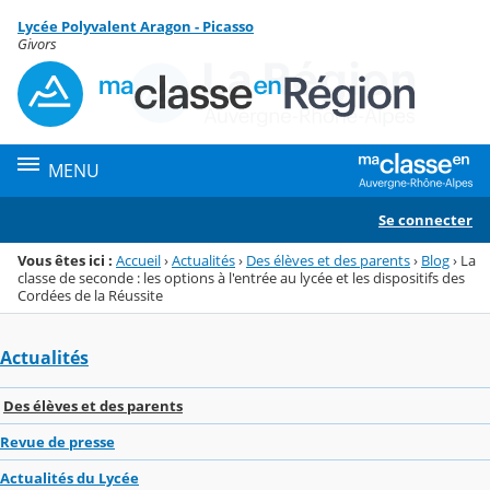
Panneau de gestion des cookies
Lycée Polyvalent Aragon - Picasso
Menu de la rubrique
Contenu
Givors
MENU
Se connecter
Vous êtes ici :
Accueil
›
Actualités
›
Des élèves et des parents
›
Blog
›
La
classe de seconde : les options à l'entrée au lycée et les dispositifs des
Cordées de la Réussite
Actualités
Des élèves et des parents
Revue de presse
Actualités du Lycée