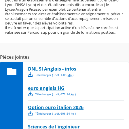
peut être un établissement d'enseignement supérieur ( SciencesPo
Lyon, l'INSA Lyon) et des établissements dits « encordés » ( le
Lycée Aragon Picasso par exemple). Le partenariat entre
établissements scolaires et établissements d'enseignement supérieur
se traduit par un ensemble d'actions d'accompagnement mises en
oeuvre en faveur des élèves volontaires.
Il est à noter que la participation active d'un élève à une cordée est
valorisée sur Parcoursup pour un grande de formations postbac.
Pièces jointes
DNL SI Anglais - infos
Télécharger
( .
pdf
,
1.06
Mo
)
euro anglais HG
Télécharger
( .
pdf
,
672.14
ko
)
Option euro italien 2026
Télécharger
( .
pdf
,
606.54
ko
)
Sciences de l'ingénieur