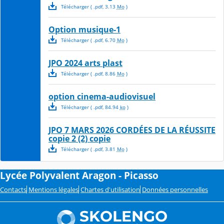
Télécharger
( .
pdf
,
3.13
Mo
)
Option musique-1
Télécharger
( .
pdf
,
6.70
Mo
)
JPO 2024 arts plast
Télécharger
( .
pdf
,
8.86
Mo
)
option cinema-audiovisuel
Télécharger
( .
pdf
,
84.94
ko
)
JPO 7 MARS 2026 CORDÉES DE LA RÉUSSITE
copie 2 (2) copie
Télécharger
( .
pdf
,
3.81
Mo
)
Lycée Polyvalent Aragon - Picasso
Contacts
Mentions légales
Chartes d'utilisation
Données personnelles