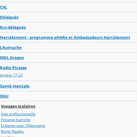
CVL
Délégués
Eco-délégués
Harcèlement - programme pHARe et Ambassadeurs Harcèlement
L'Autruche
MDL Aragon
Radio Picasso
projets 17-22
Santé mentale
SNU
Voyages scolaires
Voie professionnelle
Pologne-Autriche
Echange avec l'Allemagne
Rome-Naples