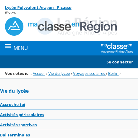
Panneau de gestion des cookies
Lycée Polyvalent Aragon - Picasso
Menu de la rubrique
Contenu
Givors
MENU
Se connecter
Vous êtes ici :
Accueil
›
Vie du lycée
›
Voyages scolaires
›
Berlin
›
Vie du lycée
Accroche toi
Activités périscolaires
Activités sportives
Bal Terminales