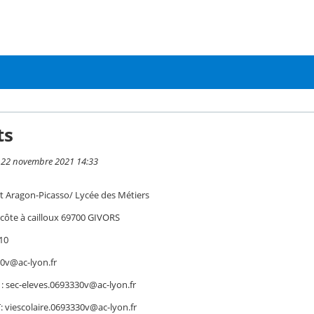
ts
i 22 novembre 2021 14:33
t Aragon-Picasso/ Lycée des Métiers
 côte à cailloux 69700 GIVORS
10
0v@ac-lyon.fr
 : sec-eleves.0693330v@ac-lyon.fr
: viescolaire.0693330v@ac-lyon.fr