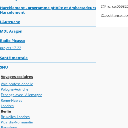
@Pro: ce.06932
Harcèlement - programme pHARe et Ambassadeurs
Harcèlement
@assistance: as
L'Autruche
MDL Aragon
Radio Picasso
projets 17-22
Santé mentale
SNU
Voyages scolaires
Voie professionnelle
Pologne-Autriche
Echange avec l'Allemagne
Rome-Naples
Londres
Berlin
Bruxelles-Londres
Picardie-Normandie
Barcelone