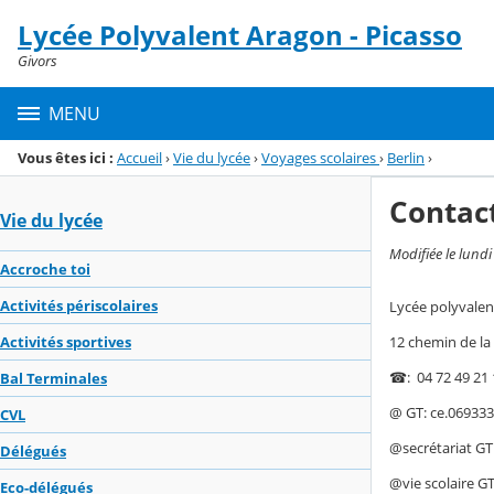
Panneau de gestion des cookies
Lycée Polyvalent Aragon - Picasso
Menu de la rubrique
Contenu
Givors
MENU
Vous êtes ici :
Accueil
›
Vie du lycée
›
Voyages scolaires
›
Berlin
›
Contac
Vie du lycée
Modifiée le lund
Accroche toi
Activités périscolaires
Lycée polyvalen
12 chemin de la
Activités sportives
☎: 04 72 49 21 
Bal Terminales
@ GT: ce.069333
CVL
@secrétariat GT
Délégués
@vie scolaire GT
Eco-délégués