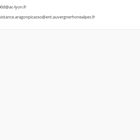
00d@ac-lyon.fr
sistance.aragonpicasso@ent.auvergnerhonealpes.fr