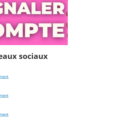
eaux sociaux
ement
ement
ement