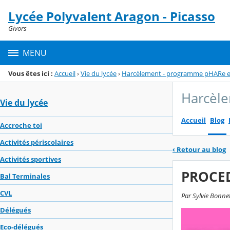
Panneau de gestion des cookies
Lycée Polyvalent Aragon - Picasso
Menu de la rubrique
Contenu
Givors
MENU
Vous êtes ici :
Accueil
›
Vie du lycée
›
Harcèlement - programme pHARe 
Harcèl
Vie du lycée
Accueil
Blog
Accroche toi
Activités périscolaires
‹
Retour au blog
Activités sportives
PROCE
Bal Terminales
CVL
Par Sylvie Bonnet
Délégués
Eco-délégués