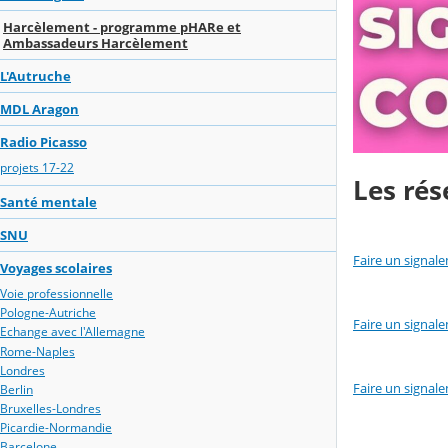
Harcèlement - programme pHARe et
Ambassadeurs Harcèlement
L'Autruche
MDL Aragon
Radio Picasso
projets 17-22
Les rés
Santé mentale
SNU
Faire un signal
Voyages scolaires
Voie professionnelle
Pologne-Autriche
Faire un signal
Echange avec l'Allemagne
Rome-Naples
Londres
Faire un signal
Berlin
Bruxelles-Londres
Picardie-Normandie
Barcelone