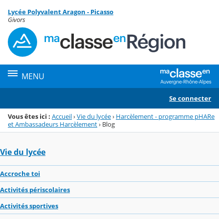
Panneau de gestion des cookies
Lycée Polyvalent Aragon - Picasso
Menu de la rubrique
Contenu
Givors
MENU
Se connecter
Vous êtes ici :
Accueil
›
Vie du lycée
›
Harcèlement - programme pHARe
et Ambassadeurs Harcèlement
›
Blog
Vie du lycée
Accroche toi
Activités périscolaires
Activités sportives