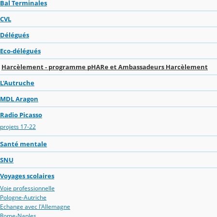
Bal Terminales
CVL
Délégués
Eco-délégués
Harcèlement - programme pHARe et Ambassadeurs Harcèlement
L'Autruche
MDL Aragon
Radio Picasso
projets 17-22
Santé mentale
SNU
Voyages scolaires
Voie professionnelle
Pologne-Autriche
Echange avec l'Allemagne
Rome-Naples