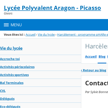
Panneau de gestion des cookies
Lycée Polyvalent Aragon - Picasso
Menu de la rubrique
Contenu
Givors
MENU
Vous êtes ici :
Accueil
›
Vie du lycée
›
Harcèlement - programme pHARe 
Harcèl
Vie du lycée
Accueil
Blog
Accroche toi
Activités périscolaires
‹
Retour au blog
Activités sportives
Contac
Bal Terminales
CVL
Par Sylvie Bonnet
Délégués
Eco-délégués