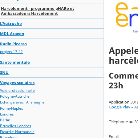
Harcèlement - programme pHARe et
Ambassadeurs Harcèlement
L'Autruche
MDL Aragon
Radio Picasso
Appele
projets 17-22
harcèl
Santé mentale
SNU
Comme
Voyages scolaires
23h
Voie professionnelle
Pologne-Autriche
Application 301
Echange avec l'Allemagne
Google Play
–
A
Rome-Naples
Londres
Berlin
Téléphone au 3
Bruxelles-Londres
Picardie-Normandie
Email
Barcelone