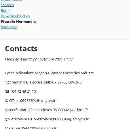
Londres
Berlin
Bruxelles-Londres
Picardie-Normandie
Barcelone
Contacts
Modifiée le lundi 22 novembre 2021 14:33
Lycée polyvalent Aragon-Picasso/ Lycée des Métiers
12 chemin de la côte à cailloux 69700 GIVORS
☎: 04 72 49 21 10
@ GT: ce.0693330v@ac-lyon.fr
@secrétariat GT : sec-eleves.0693330v@ac-lyon.fr
@vie scolaire GT: viescolaire.0693330v@ac-lyon.fr
@Pro: ce.0693200d@ac-lyon.fr