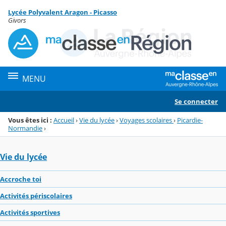
Panneau de gestion des cookies
Lycée Polyvalent Aragon - Picasso
Menu de la rubrique
Contenu
Givors
MENU
Se connecter
Vous êtes ici :
Accueil
›
Vie du lycée
›
Voyages scolaires
›
Picardie-
Normandie
›
Vie du lycée
Accroche toi
Activités périscolaires
Activités sportives