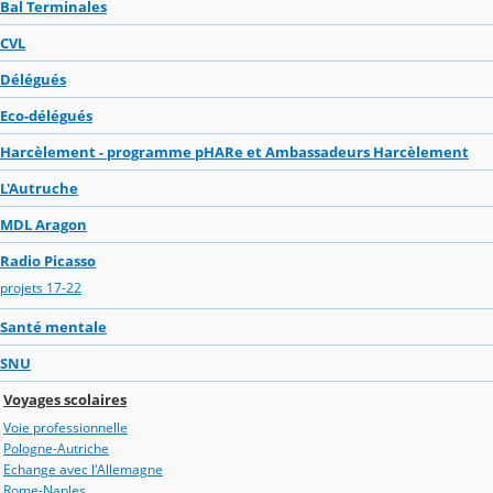
Bal Terminales
CVL
Délégués
Eco-délégués
Harcèlement - programme pHARe et Ambassadeurs Harcèlement
L'Autruche
MDL Aragon
Radio Picasso
projets 17-22
Santé mentale
SNU
Voyages scolaires
Voie professionnelle
Pologne-Autriche
Echange avec l'Allemagne
Rome-Naples