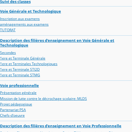
Suivi des classes
Voie Générale et Technologique
Inscription aux examens
aménagements aux examens
TUTORAT
Description des filières d'enseignement en Voie Générale et
Technologique
Secondes
1ere et Terminale Générale
1ere et Terminales Technologiques
1ere et Terminale STI2D
1ere et Terminale STMG
Voie professionnelle
Présentation générale
Mission de lutte contre le décrochage scolaire: MLDS
Projet pédagogique
Partenariat PSA
Chefs-d'oeuvre
Description des filières d'enseignement en Voie Professionnelle