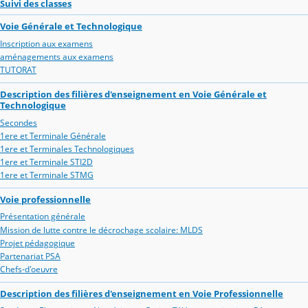
Suivi des classes
Voie Générale et Technologique
Inscription aux examens
aménagements aux examens
TUTORAT
Description des filières d'enseignement en Voie Générale et
Technologique
Secondes
1ere et Terminale Générale
1ere et Terminales Technologiques
1ere et Terminale STI2D
1ere et Terminale STMG
Voie professionnelle
Présentation générale
Mission de lutte contre le décrochage scolaire: MLDS
Projet pédagogique
Partenariat PSA
Chefs-d'oeuvre
Description des filières d'enseignement en Voie Professionnelle