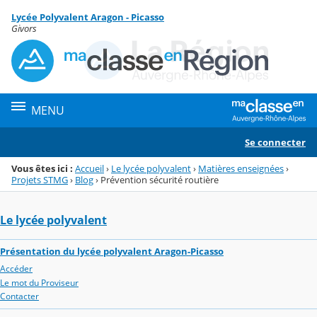
Panneau de gestion des cookies
Lycée Polyvalent Aragon - Picasso
Menu de la rubrique
Contenu
Givors
MENU
Se connecter
Vous êtes ici :
Accueil
›
Le lycée polyvalent
›
Matières enseignées
›
Projets STMG
›
Blog
›
Prévention sécurité routière
Le lycée polyvalent
Présentation du lycée polyvalent Aragon-Picasso
Accéder
Le mot du Proviseur
Contacter