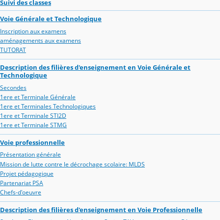
Suivi des classes
Voie Générale et Technologique
Inscription aux examens
aménagements aux examens
TUTORAT
Description des filières d'enseignement en Voie Générale et
Technologique
Secondes
1ere et Terminale Générale
1ere et Terminales Technologiques
1ere et Terminale STI2D
1ere et Terminale STMG
Voie professionnelle
Présentation générale
Mission de lutte contre le décrochage scolaire: MLDS
Projet pédagogique
Partenariat PSA
Chefs-d'oeuvre
Description des filières d'enseignement en Voie Professionnelle