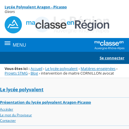
Panneau de gestion des cookies
Lycée Polyvalent Aragon - Picasso
Menu de la rubrique
Contenu
Givors
MENU
Se connecter
Vous êtes ici :
Accueil
›
Le lycée polyvalent
›
Matières enseignées
›
Projets STMG
›
Blog
›
intervention de maitre CORNILLON avocat
Le lycée polyvalent
Présentation du lycée polyvalent Aragon-Picasso
Accéder
Le mot du Proviseur
Contacter