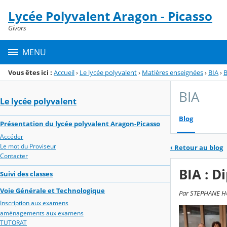
Panneau de gestion des cookies
Lycée Polyvalent Aragon - Picasso
Menu de la rubrique
Contenu
Givors
MENU
Vous êtes ici :
Accueil
›
Le lycée polyvalent
›
Matières enseignées
›
BIA
›
B
BIA
Le lycée polyvalent
Blog
Présentation du lycée polyvalent Aragon-Picasso
Accéder
Le mot du Proviseur
‹
Retour au blog
Contacter
BIA : D
Suivi des classes
Voie Générale et Technologique
Par STEPHANE HUE
Inscription aux examens
aménagements aux examens
TUTORAT