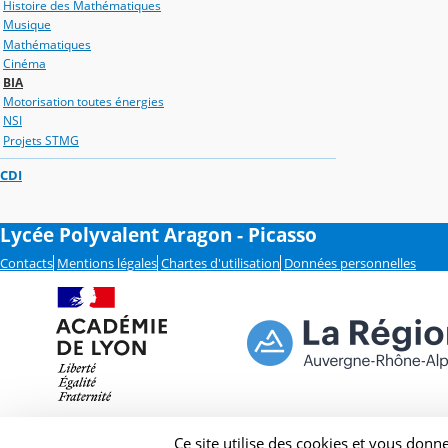
Histoire des Mathématiques
Musique
Mathématiques
Cinéma
BIA
Motorisation toutes énergies
NSI
Projets STMG
CDI
Lycée Polyvalent Aragon - Picasso
Contacts
Mentions légales
Chartes d'utilisation
Données personnelles
Ce site utilise des cookies et vous donn