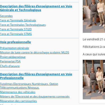
Description des filières d'enseignement en Voie
Générale et Technologique
Secondes
1ere et Terminale Générale
1ere et Terminales Technologiques
1ere et Terminale STI2D
1ere et Terminale STMG
Le vendredi 21 
Voie professionnelle
Félicitations à 
Présentation générale
Mission de lutte contre le décrochage scolaire: MLDS
A ceux qui suive
Projet pédagogique
Partenariat PSA
Chefs-d'oeuvre
Description des filières d'enseignement en Voie
Professionnelle
Systèmes Electroniques Numériques. Option
Télécommunications Réseaux.
Maintenance des véhicules
Métiers de l'Electricité et des équipements connectés
Réparation des carrosseries