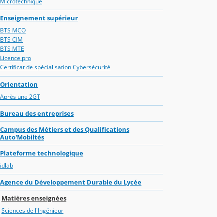
Microtechnique
Enseignement supérieur
BTS MCO
BTS CIM
BTS MTE
Licence pro
Certificat de spécialisation Cybersécurité
Orientation
Après une 2GT
Bureau des entreprises
Campus des Métiers et des Qualifications
Auto'Mobiltés
Plateforme technologique
idlab
Agence du Développement Durable du Lycée
Matières enseignées
Sciences de l'Ingénieur