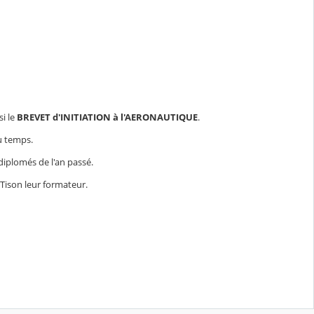
si le
BREVET d'INITIATION à l'AERONAUTIQUE
.
du temps.
diplomés de l'an passé.
Tison leur formateur.