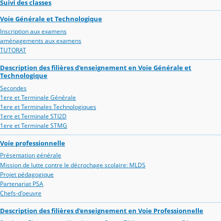
Suivi des classes
Voie Générale et Technologique
Inscription aux examens
aménagements aux examens
TUTORAT
Description des filières d'enseignement en Voie Générale et
Technologique
Secondes
1ere et Terminale Générale
1ere et Terminales Technologiques
1ere et Terminale STI2D
1ere et Terminale STMG
Voie professionnelle
Présentation générale
Mission de lutte contre le décrochage scolaire: MLDS
Projet pédagogique
Partenariat PSA
Chefs-d'oeuvre
Description des filières d'enseignement en Voie Professionnelle