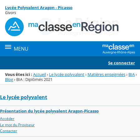
Panneau de gestion des cookies
Lycée Polyvalent Aragon - Picasso
Menu de la rubrique
Contenu
Givors
MENU
Se connecter
Vous êtes ici :
Accueil
›
Le lycée polyvalent
›
Matières enseignées
›
BIA
›
Blog
›
BIA : Diplômés 2021
Le lycée polyvalent
Présentation du lycée polyvalent Aragon-Picasso
Accéder
Le mot du Proviseur
Contacter