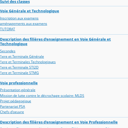
Suivi des classes
Voie Générale et Technologique
Inscription aux examens
aménagements aux examens
TUTORAT
Description des filières d'enseignement en Voie Générale et
Technologique
Secondes
1ere et Terminale Générale
1ere et Terminales Technologiques
1ere et Terminale STI2D
1ere et Terminale STMG
Voie professionnelle
Présentation générale
Mission de lutte contre le décrochage scolaire: MLDS
Projet pédagogique
Partenariat PSA
Chefs-d'oeuvre
Description des filières d'enseignement en Voie Professionnelle