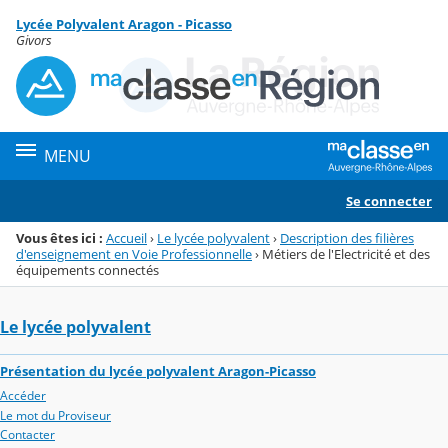
Panneau de gestion des cookies
Lycée Polyvalent Aragon - Picasso
Menu de la rubrique
Contenu
Givors
MENU
Se connecter
Vous êtes ici :
Accueil
›
Le lycée polyvalent
›
Description des filières
d'enseignement en Voie Professionnelle
›
Métiers de l'Electricité et des
équipements connectés
Le lycée polyvalent
Présentation du lycée polyvalent Aragon-Picasso
Accéder
Le mot du Proviseur
Contacter