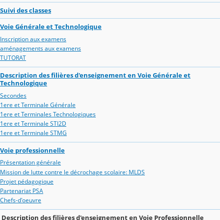
Suivi des classes
Voie Générale et Technologique
Inscription aux examens
aménagements aux examens
TUTORAT
Description des filières d'enseignement en Voie Générale et
Technologique
Secondes
1ere et Terminale Générale
1ere et Terminales Technologiques
1ere et Terminale STI2D
1ere et Terminale STMG
Voie professionnelle
Présentation générale
Mission de lutte contre le décrochage scolaire: MLDS
Projet pédagogique
Partenariat PSA
Chefs-d'oeuvre
Description des filières d'enseignement en Voie Professionnelle