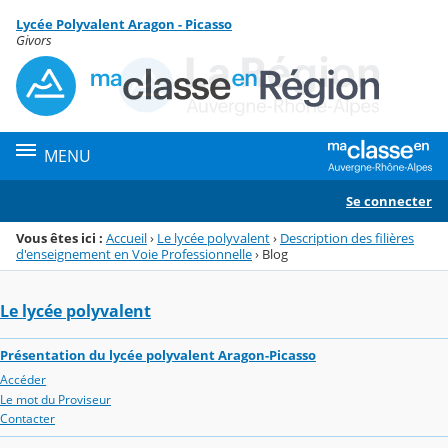
Panneau de gestion des cookies
Lycée Polyvalent Aragon - Picasso
Menu de la rubrique
Contenu
Givors
MENU
Se connecter
Vous êtes ici :
Accueil
›
Le lycée polyvalent
›
Description des filières
d'enseignement en Voie Professionnelle
›
Blog
Le lycée polyvalent
Présentation du lycée polyvalent Aragon-Picasso
Accéder
Le mot du Proviseur
Contacter