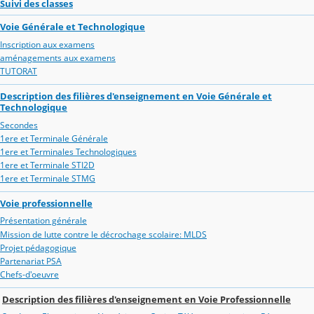
Suivi des classes
Voie Générale et Technologique
Inscription aux examens
aménagements aux examens
TUTORAT
Description des filières d'enseignement en Voie Générale et
Technologique
Secondes
1ere et Terminale Générale
1ere et Terminales Technologiques
1ere et Terminale STI2D
1ere et Terminale STMG
Voie professionnelle
Présentation générale
Mission de lutte contre le décrochage scolaire: MLDS
Projet pédagogique
Partenariat PSA
Chefs-d'oeuvre
Description des filières d'enseignement en Voie Professionnelle